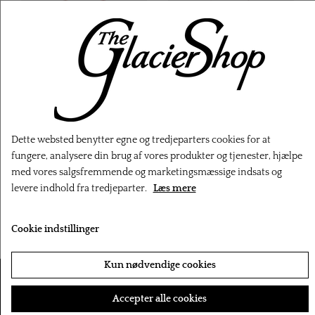
‹
›
Dette websted benytter egne og tredjeparters cookies for at
fungere, analysere din brug af vores produkter og tjenester, hjælpe
med vores salgsfremmende og marketingsmæssige indsats og
Minymo Sæl T-shirt -
Minymo Snehare T-shirt
levere indhold fra tredjeparter.
Læs mere
Lyserød
- Rosa
179,00 kr.
179,00 kr.
Cookie indstillinger
Kun nødvendige cookies
Accepter alle cookies
KUNDESERVICE