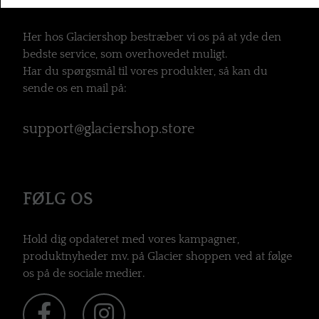
Her hos Glaciershop bestræber vi os på at yde den
bedste service, som overhovedet muligt.
Har du spørgsmål til vores produkter, så kan du
sende os en mail på:
support@glaciershop.store
FØLG OS
Hold dig opdateret med vores kampagner,
produktnyheder mv. på Glacier shoppen ved at følge
os på de sociale medier.