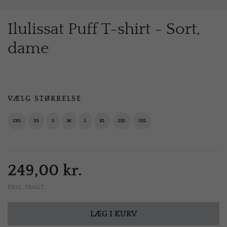
Ilulissat Puff T-shirt - Sort,
dame
VÆLG STØRRELSE
2XS
XS
S
M
L
XL
2XL
3XL
249,00 kr.
EKSL. FRAGT
LÆG I KURV