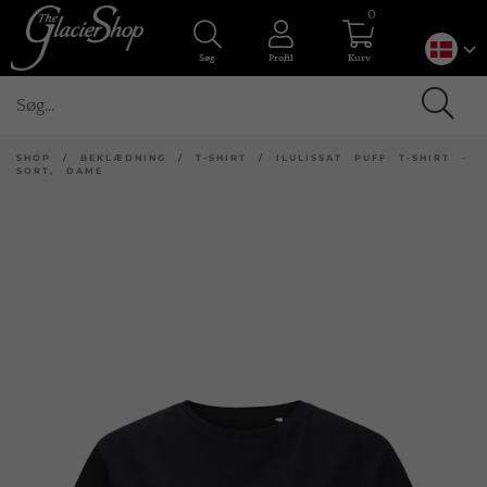
0
Søg
Profil
Kurv
SHOP
/
BEKLÆDNING
/
T-SHIRT
/
ILULISSAT PUFF T-SHIRT -
SORT, DAME