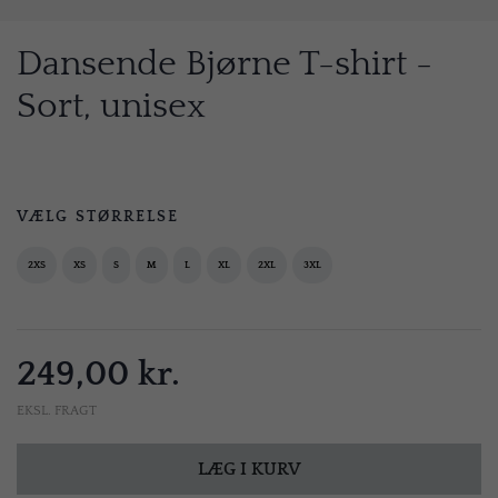
Dansende Bjørne T-shirt -
Sort, unisex
VÆLG STØRRELSE
2XS
XS
S
M
L
XL
2XL
3XL
249,00 kr.
EKSL. FRAGT
LÆG I KURV