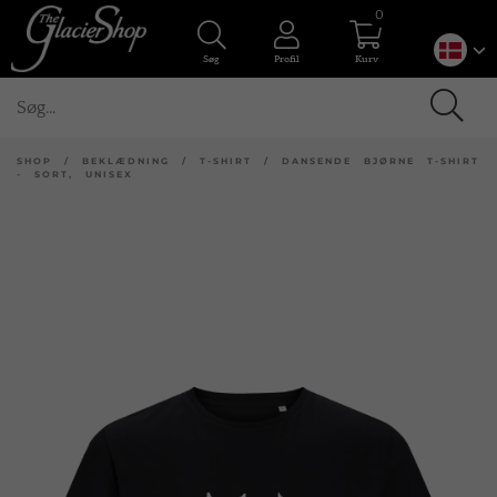
0
Søg
Profil
Kurv
SHOP
/
BEKLÆDNING
/
T-SHIRT
/
DANSENDE BJØRNE T-SHIRT
- SORT, UNISEX