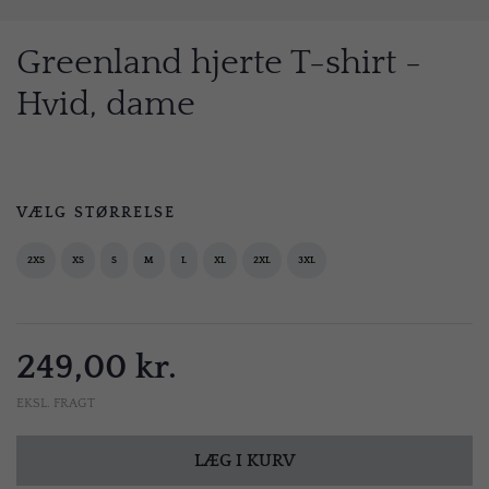
Greenland hjerte T-shirt -
Hvid, dame
VÆLG STØRRELSE
2XS
XS
S
M
L
XL
2XL
3XL
249,00 kr.
EKSL. FRAGT
LÆG I KURV