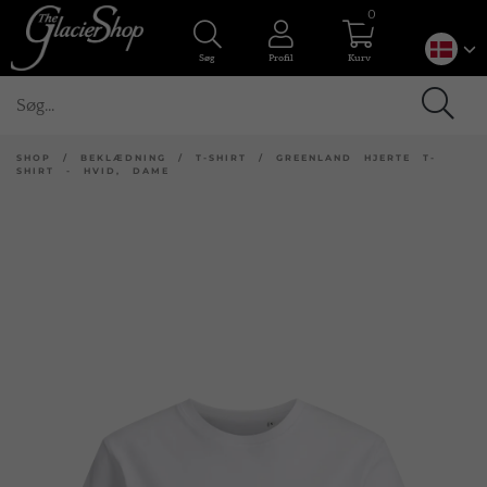
0
Søg
Profil
Kurv
SHOP
/
BEKLÆDNING
/
T-SHIRT
/
GREENLAND HJERTE T-
SHIRT - HVID, DAME