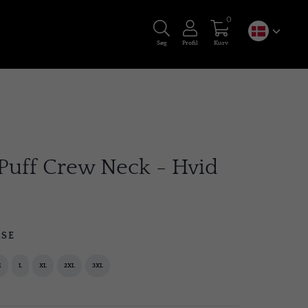
0
Søg
Profil
Kurv
t Puff Crew Neck - Hvid
LSE
M
L
XL
2XL
3XL