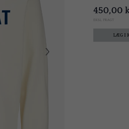
450,00 k
EKSL. FRAGT
LÆG I
›