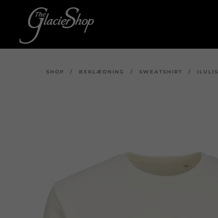
SHOP
/
BEKLÆDNING
/
SWEATSHIRT
/
ILUL