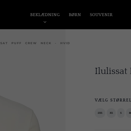
BEKLÆDNING
BØRN
SOUVENIR
ISSAT PUFF CREW NECK - HVID
Ilulissa
VÆLG STØRRE
2XS
XS
S