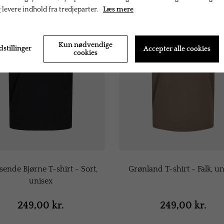
g levere indhold fra tredjeparter.
Læs mere
Kun nødvendige
dstillinger
Accepter alle cookies
cookies
ende Bjørne T-shirt - Sort,
Grønland T-shirt - Falk, un
unisex
249,00 kr.
249,00 kr.