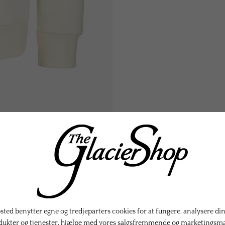
KTER
ted benytter egne og tredjeparters cookies for at fungere, analysere din
dukter og tjenester, hjælpe med vores salgsfremmende og marketingsm