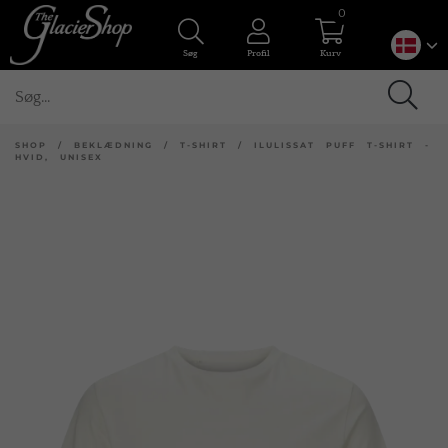
0
Søg
Profil
Kurv
SHOP
/
BEKLÆDNING
/
T-SHIRT
/
ILULISSAT PUFF T-SHIRT -
HVID, UNISEX