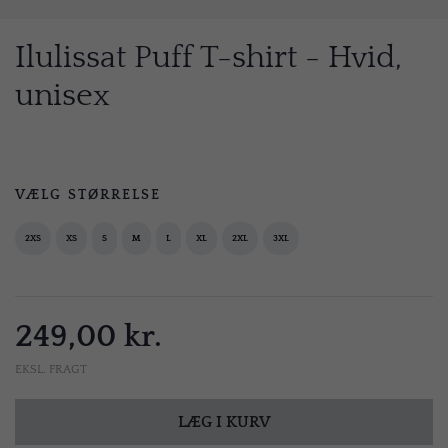
Ilulissat Puff T-shirt - Hvid,
unisex
VÆLG STØRRELSE
2XS
XS
S
M
L
XL
2XL
3XL
249,00 kr.
EKSL. FRAGT
LÆG I KURV