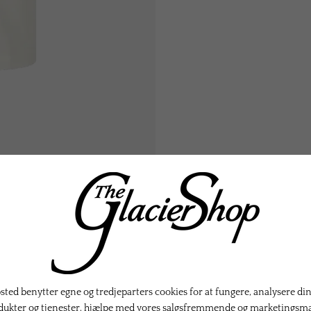
KTER
ted benytter egne og tredjeparters cookies for at fungere, analysere din
dukter og tjenester, hjælpe med vores salgsfremmende og marketingsm