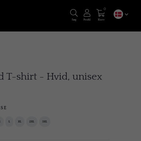
0
Søg
Profil
Kurv
 T-shirt - Hvid, unisex
LSE
M
L
XL
2XL
3XL