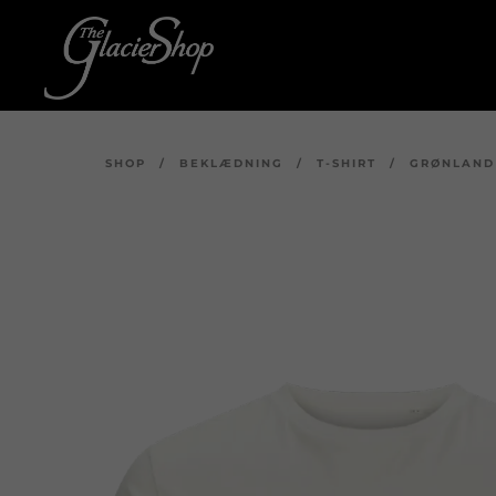
SHOP
/
BEKLÆDNING
/
T-SHIRT
/
GRØNLAND