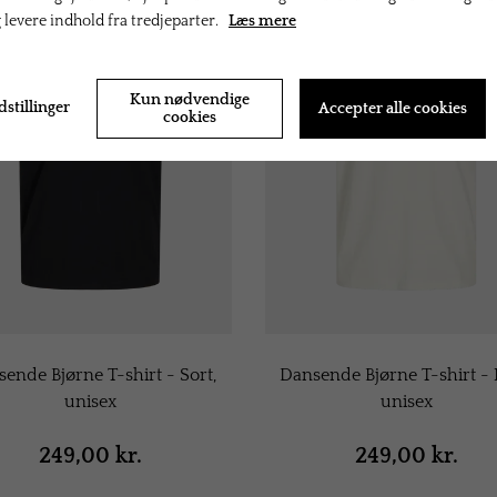
g levere indhold fra tredjeparter.
Læs mere
Kun nødvendige
dstillinger
Accepter alle cookies
cookies
ende Bjørne T-shirt - Sort,
Dansende Bjørne T-shirt - 
unisex
unisex
249,00 kr.
249,00 kr.