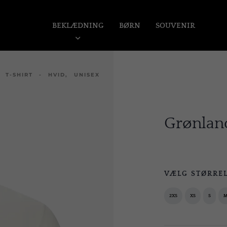
BEKLÆDNING
BØRN
SOUVENIR
 T-SHIRT - HVID, UNISEX
Grønland
VÆLG STØRRE
2XS
XS
S