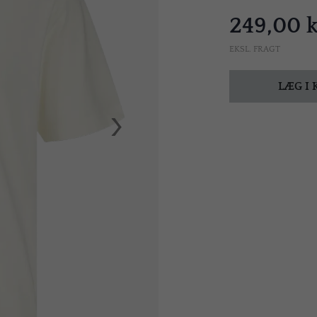
249,00 k
EKSL. FRAGT
LÆG I
›