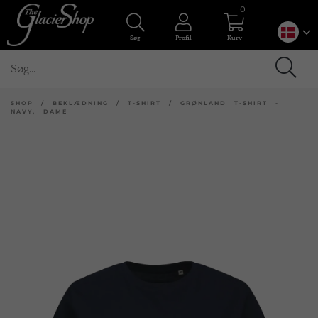
0
Søg
Profil
Kurv
SHOP
/
BEKLÆDNING
/
T-SHIRT
/
GRØNLAND T-SHIRT -
NAVY, DAME