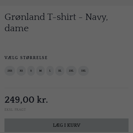
Grønland T-shirt - Navy,
dame
VÆLG STØRRELSE
2XS
XS
S
M
L
XL
2XL
3XL
249,00 kr.
EKSL. FRAGT
LÆG I KURV