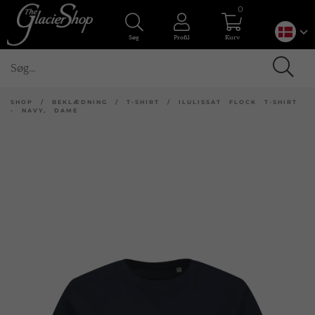
0
Søg
Profil
Kurv
SHOP
/
BEKLÆDNING
/
T-SHIRT
/
ILULISSAT FLOCK T-SHIRT
- NAVY, DAME