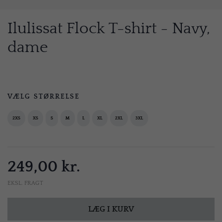
Ilulissat Flock T-shirt - Navy,
dame
VÆLG STØRRELSE
2XS
XS
S
M
L
XL
2XL
3XL
249,00 kr.
EKSL. FRAGT
LÆG I KURV