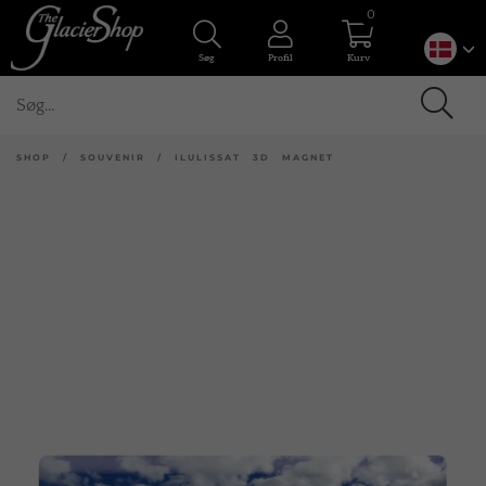
0
Søg
Profil
Kurv
SHOP
/
SOUVENIR
/
ILULISSAT 3D MAGNET