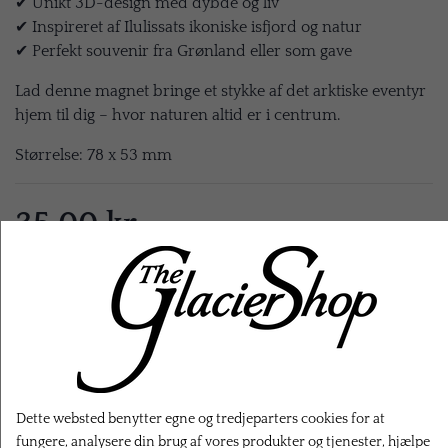
✔ Unikt 3D-design med dybde og liv
✔ Inspireret af Ilulissats ikoniske isfjord og natur
✔ Perfekt souvenir fra Grønland eller som gave
Lad denne magnet bringe et stykke af det arktiske eventyr
hjem til dig – hvor naturen altid er i centrum.
Størrelse: 78 x 53 mm
35,00 kr.
EKSL. FRAGT
LÆG I KURV
Dette websted benytter egne og tredjeparters cookies for at
fungere, analysere din brug af vores produkter og tjenester, hjælpe