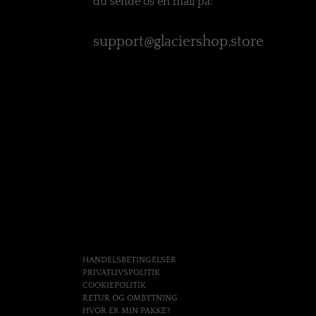
du sende os en mail på:
support@glaciershop.store
HANDELSBETINGELSER
PRIVATLIVSPOLITIK
COOKIEPOLITIK
RETUR OG OMBYTNING
HVOR ER MIN PAKKE?