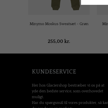
Minymo Moskus Sweatsæt - Grøn
Min
255,00 kr.
KUNDESERVICE
Her hos Glaciershop bestræber vi os på at
yde den bedste service, som overhovedet
muligt.
Har du spørgsmål til vores produkter, så ka