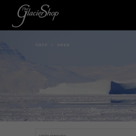
SHOP
/
BØRN
Vælg størrelse