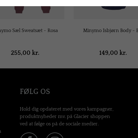
ymo Sæl Sweatsæt - Rosa
Minymo Isbjørn Body - B
255,00 kr.
149,00 kr.
FØLG OS
Hold dig opdateret med vores kampagner,
produktnyheder mv. på Glacier shoppen
ved at følge os på de sociale medier.
n