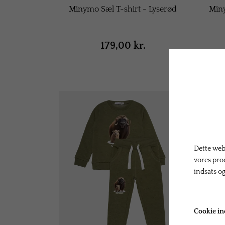
Minymo Sæl T-shirt - Lyserød
Miny
179,00 kr.
Dette webs
vores pro
indsats o
Cookie in