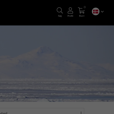
0
Søg
Profil
Kurv