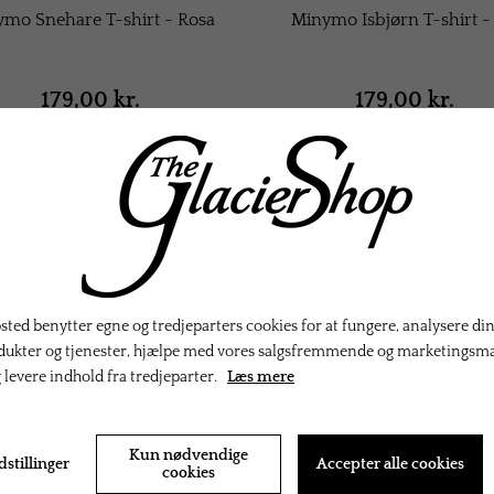
mo Snehare T-shirt - Rosa
Minymo Isbjørn T-shirt - 
179,00 kr.
179,00 kr.
ted benytter egne og tredjeparters cookies for at fungere, analysere din
dukter og tjenester, hjælpe med vores salgsfremmende og marketingsm
g levere indhold fra tredjeparter.
Læs mere
Kun nødvendige
dstillinger
Accepter alle cookies
cookies