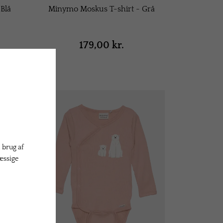
Blå
Minymo Moskus T-shirt - Grå
179,00 kr.
 brug af
æssige