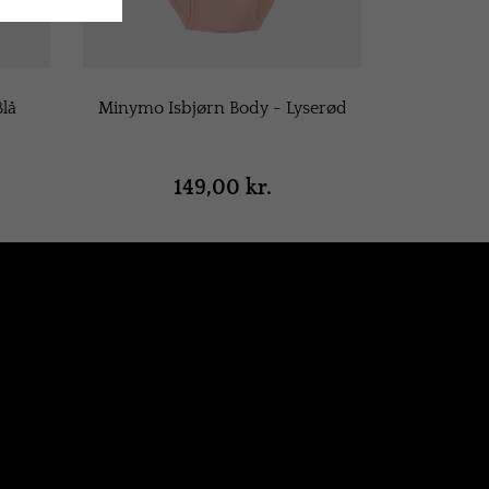
lå
Minymo Isbjørn Body - Lyserød
149,00 kr.