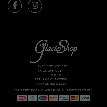
HANDELSBETINGELSER
PRIVATLIVSPOLITIK
COOKIEPOLITIK
RETUR OG OMBYTNING
HVOR ER MIN PAKKE?
COPYRIGHT 2026 © GLACIERSHOP. ALL RIGHTS RESERVED.