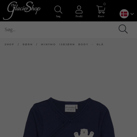
0
Søg
Profil
Kurv
SHOP
/
BØRN
/
MINYMO ISBJØRN BODY - BLÅ