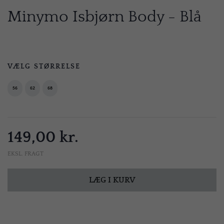
Minymo Isbjørn Body - Blå
VÆLG STØRRELSE
56
62
68
149,00 kr.
EKSL. FRAGT
LÆG I KURV