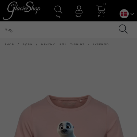
0
Søg
Profil
Kurv
SHOP
/
BØRN
/
MINYMO SÆL T-SHIRT - LYSERØD