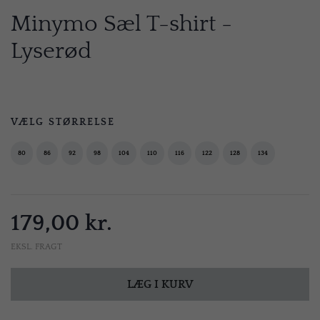
Minymo Sæl T-shirt -
Lyserød
VÆLG STØRRELSE
80
86
92
98
104
110
116
122
128
134
179,00 kr.
EKSL. FRAGT
LÆG I KURV