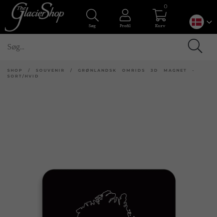
0
Søg
Profil
Kurv
SHOP
/
SOUVENIR
/
GRØNLANDSK OMRIDS 3D MAGNET -
SORT/HVID