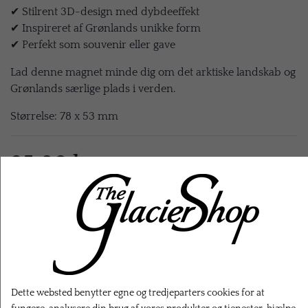
✔ Stilrent 3D-design med dybdeeffekt
✔ Inspireret af Grønlands unikke form
✔ Perfekt som souvenir eller gave
Lad denne magnet minde dig om det arktiske landskab og
Grønlands særlige plads i verden.
Størrelse: 78 x 53 mm
35,00 kr.
EKSL. FRAGT
LÆG I KURV
Dette websted benytter egne og tredjeparters cookies for at