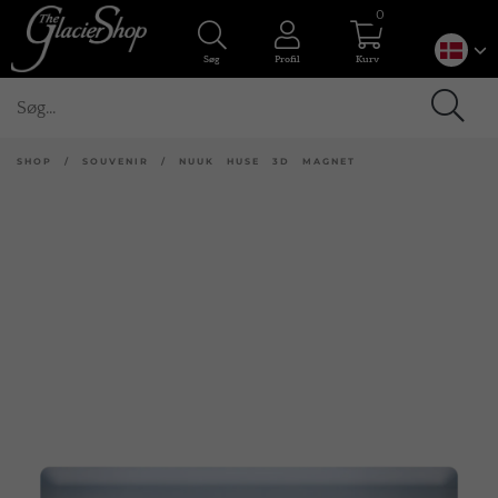
0
Søg
Profil
Kurv
SHOP
/
SOUVENIR
/
NUUK HUSE 3D MAGNET