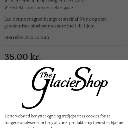
✔ Inspireret af de farverige huse i Nuuk
✔ Perfekt som souvenir eller gave
Lad denne magnet bringe et strejf af Nuuk og den
grønlandske storbyatmosfære ind i dit hjem.
Størrelse: 78 x 53 mm
35,00 kr.
EKSL. FRAGT
LÆG I KURV
Dette websted benytter egne og tredjeparters cookies for at
fungere, analysere din brug af vores produkter og tjenester, hjælpe