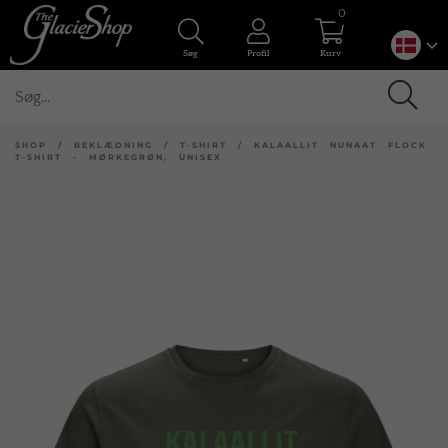
0
Søg
Profil
Kurv
SHOP
/
BEKLÆDNING
/
T-SHIRT
/
KALAALLIT NUNAAT FLOCK
T-SHIRT - MØRKEGRØN, UNISEX