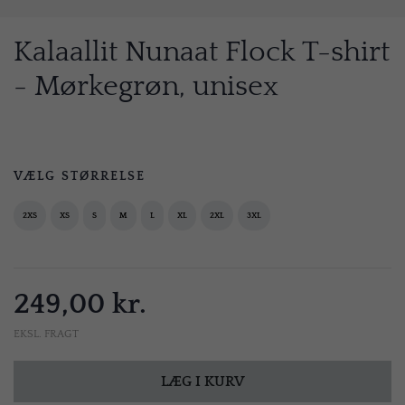
Kalaallit Nunaat Flock T-shirt
- Mørkegrøn, unisex
VÆLG STØRRELSE
2XS
XS
S
M
L
XL
2XL
3XL
249,00 kr.
EKSL. FRAGT
LÆG I KURV