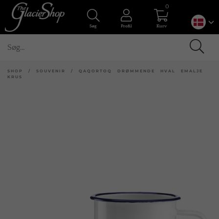
0
Søg
Profil
Kurv
SHOP
/
SOUVENIR
/
QAQORTOQ DRØMMENDE HVAL EMALJE
KRUS