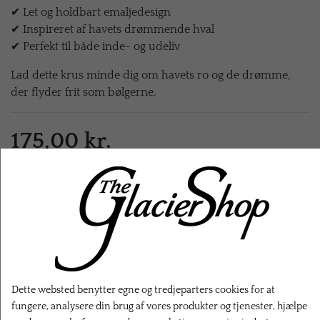
✔ Let og holdbart emaljedesign
✔ Inspireret af havets drømmende hval
✔ Perfekt til både inde- og udeliv
Lad dette krus minde dig om havets ro og de drømme,
der flyder frit som bølgerne.
175,00 kr.
EKSL. FRAGT
LÆG I KURV
Dette websted benytter egne og tredjeparters cookies for at
fungere, analysere din brug af vores produkter og tjenester, hjælpe