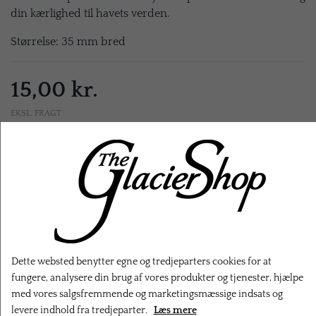
din kærlighed til havets verden.
Størrelse: 35 mm bred
15,00 kr.
EKSL. FRAGT
LÆG I KURV
Dette websted benytter egne og tredjeparters cookies for at
fungere, analysere din brug af vores produkter og tjenester, hjælpe
med vores salgsfremmende og marketingsmæssige indsats og
RELATEREDE PRODUKTER
levere indhold fra tredjeparter.
Læs mere