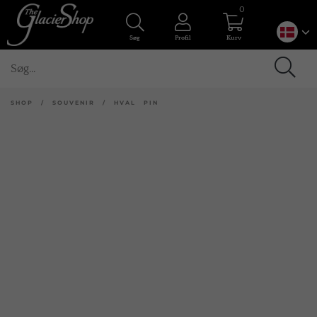
0
Søg
Profil
Kurv
SHOP
/
SOUVENIR
/
HVAL PIN