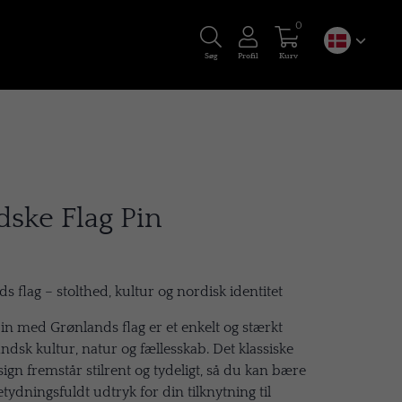
0
Søg
Profil
Kurv
ske Flag Pin
 flag – stolthed, kultur og nordisk identitet
in med Grønlands flag er et enkelt og stærkt
dsk kultur, natur og fællesskab. Det klassiske
ign fremstår stilrent og tydeligt, så du kan bære
tydningsfuldt udtryk for din tilknytning til