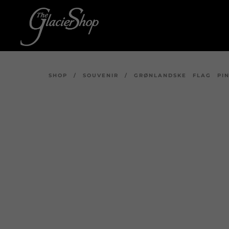
SHOP
/
SOUVENIR
/
GRØNLANDSKE FLAG PI