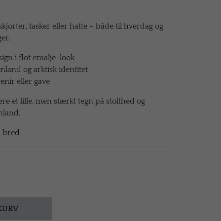
 skjorter, tasker eller hatte – både til hverdag og
er.
ign i flot emalje-look
land og arktisk identitet
nir eller gave
e et lille, men stærkt tegn på stolthed og
nland.
m bred
 KURV