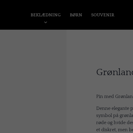
BEKLÆDNING
BØRN
SOUVENIR
N
Grønland
Pin med Grønlands
Denne elegante p
symbol på grønlan
røde og hvide des
et diskret, men be