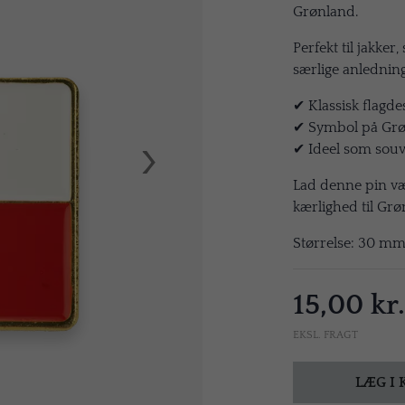
Grønland.
Perfekt til jakker,
særlige anledning
✔ Klassisk flagdes
✔ Symbol på Grøn
›
✔ Ideel som souve
Lad denne pin vær
kærlighed til Grø
Størrelse: 30 m
15,00 kr.
EKSL. FRAGT
LÆG I