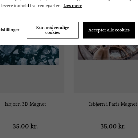
g levere indhold fra tredjeparter.
Læs mere
Kun nødvendige
dstillinger
Accepter alle cookies
cookies
Isbjørn 3D Magnet
Isbjørn i Paris Magnet
35,00 kr.
35,00 kr.