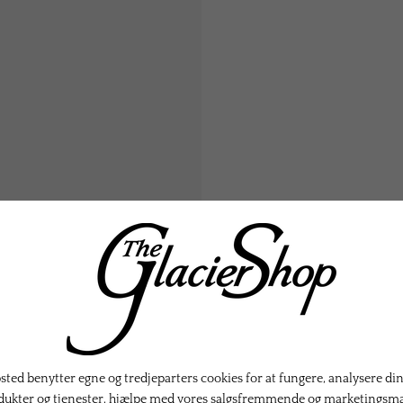
KTER
ted benytter egne og tredjeparters cookies for at fungere, analysere din
dukter og tjenester, hjælpe med vores salgsfremmende og marketingsm