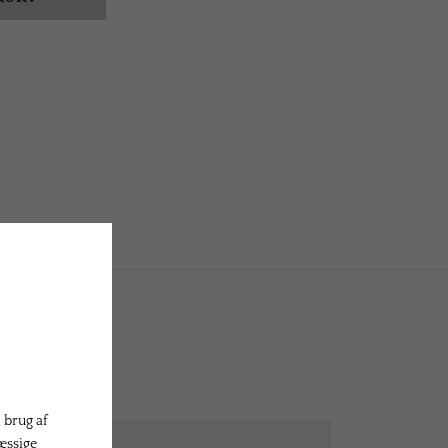
 brug af
æssige