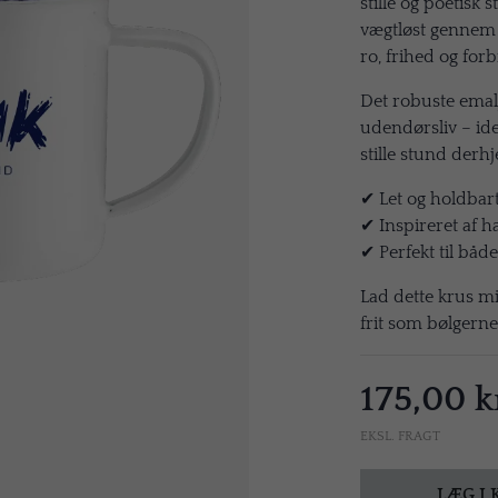
stille og poetisk
vægtløst gennem v
ro, frihed og forb
Det robuste emal
udendørsliv – ideel
stille stund der
✔ Let og holdbar
✔ Inspireret af 
✔ Perfekt til båd
Lad dette krus m
frit som bølgerne
175,00 k
EKSL. FRAGT
LÆG I