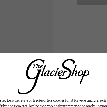
KTER
ted benytter egne og tredjeparters cookies for at fungere, analysere din
dukter og tjenester, hjælpe med vores salgsfremmende og marketingsm