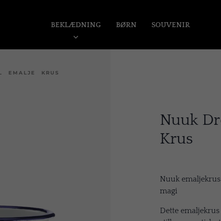
BEKLÆDNING
BØRN
SOUVENIR
L EMALJE KRUS
Nuuk Dr
Krus
Nuuk emaljekrus 
magi
Dette emaljekru