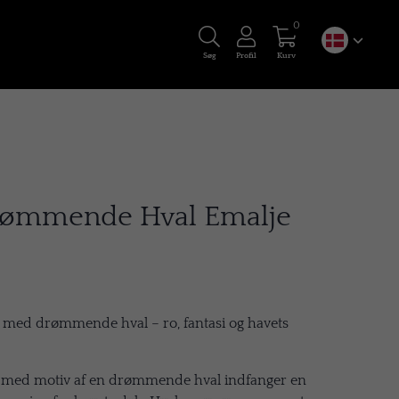
0
Søg
Profil
Kurv
ømmende Hval Emalje
med drømmende hval – ro, fantasi og havets
s med motiv af en drømmende hval indfanger en