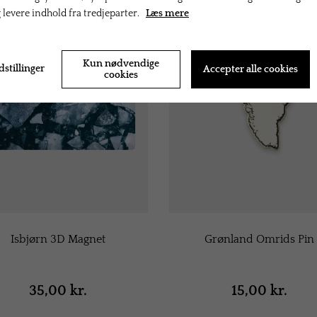
g levere indhold fra tredjeparter.
Læs mere
Kun nødvendige
dstillinger
Accepter alle cookies
cookies
Isbjørn 3D Magnet
Grønland Omrids Pin
35,00 kr.
15,00 kr.