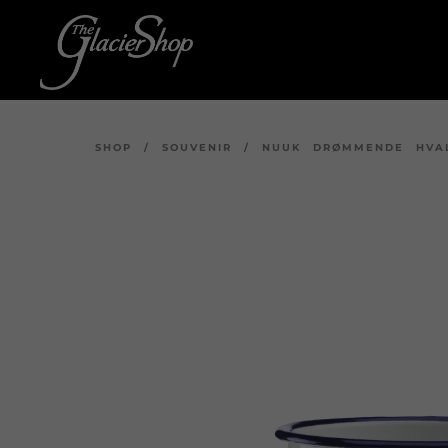
SHOP
/
SOUVENIR
/
NUUK DRØMMENDE HVA