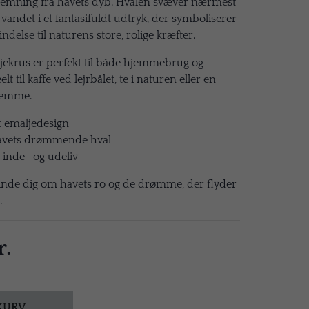
 stemning fra havets dyb. Hvalen svæver nærmest
andet i et fantasifuldt udtryk, der symboliserer
indelse til naturens store, rolige kræfter.
jekrus er perfekt til både hjemmebrug og
t til kaffe ved lejrbålet, te i naturen eller en
hjemme.
t emaljedesign
havets drømmende hval
e inde- og udeliv
inde dig om havets ro og de drømme, der flyder
.
r.
 KURV