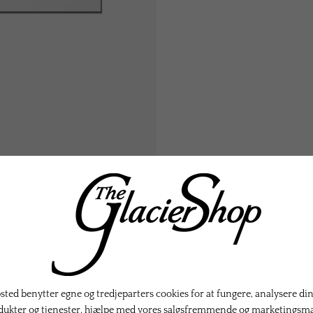
KTER
ted benytter egne og tredjeparters cookies for at fungere, analysere din
dukter og tjenester, hjælpe med vores salgsfremmende og marketingsm