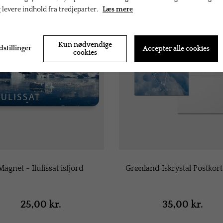
g levere indhold fra tredjeparter.
Læs mere
Kun nødvendige
dstillinger
Accepter alle cookies
cookies
Magnet - Ilulissat isfjord
Grønland Iskrystal Postkort
25,00 kr.
35,00 kr.