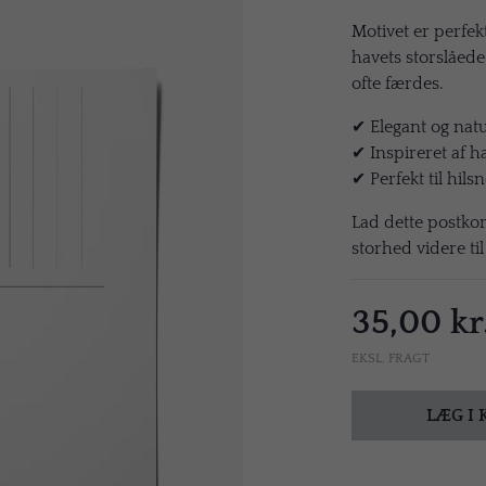
Motivet er perfek
havets storslåed
ofte færdes.
✔ Elegant og nat
✔ Inspireret af h
✔ Perfekt til hils
Lad dette postkort
storhed videre ti
35,00 kr
EKSL. FRAGT
LÆG I