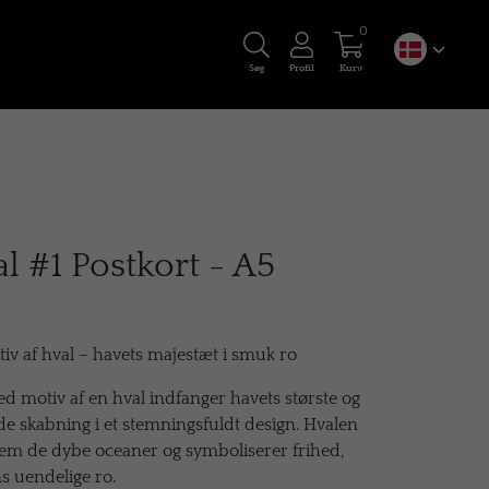
0
Søg
Profil
Kurv
l #1 Postkort - A5
iv af hval – havets majestæt i smuk ro
d motiv af en hval indfanger havets største og
 skabning i et stemningsfuldt design. Hvalen
nnem de dybe oceaner og symboliserer frihed,
s uendelige ro.