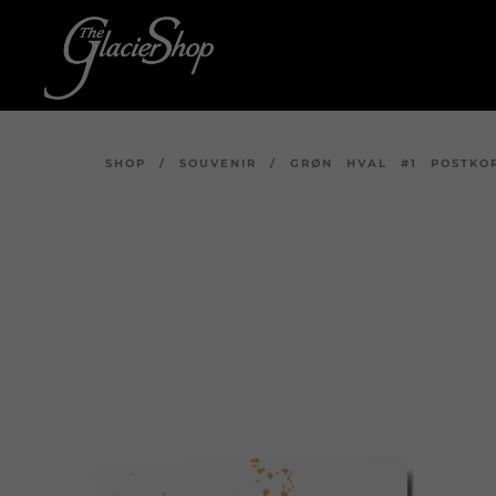
SHOP
/
SOUVENIR
/
GRØN HVAL #1 POSTKO