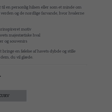
t til en personlig hilsen eller som et minde om
e verden og de nordlige farvande, hvor hvalerne
urinspireret motiv
avets majestætiske hval
ner og souvenirs
 bringe en følelse af havets dybde og stille
l dem, du vil glæde.
.
 KURV