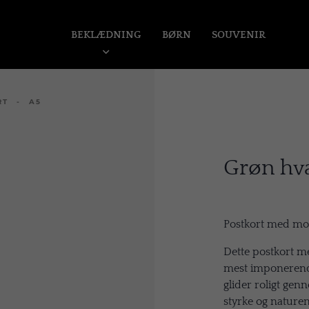
BEKLÆDNING
BØRN
SOUVENIR
RT - A5
Grøn hva
Postkort med mot
Dette postkort me
mest imponerende
glider roligt ge
styrke og naturen