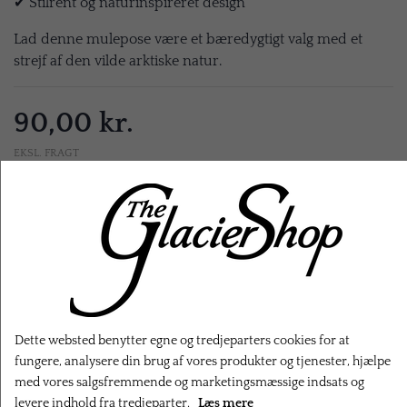
✔ Stilrent og naturinspireret design
Lad denne mulepose være et bæredygtigt valg med et
strejf af den vilde arktiske natur.
90,00 kr.
EKSL. FRAGT
LÆG I KURV
Dette websted benytter egne og tredjeparters cookies for at
fungere, analysere din brug af vores produkter og tjenester, hjælpe
med vores salgsfremmende og marketingsmæssige indsats og
RELATEREDE PRODUKTER
levere indhold fra tredjeparter.
Læs mere