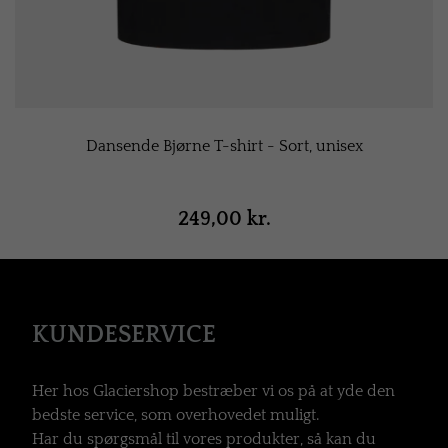
Dansende Bjørne T-shirt - Sort, unisex
249,00 kr.
KUNDESERVICE
Her hos Glaciershop bestræber vi os på at yde den
bedste service, som overhovedet muligt.
Har du spørgsmål til vores produkter, så kan du