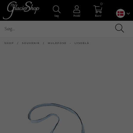
0
Søg
Profil
Kurv
SHOP
/
SOUVENIR
/
MULEPOSE - LYSEBLÅ