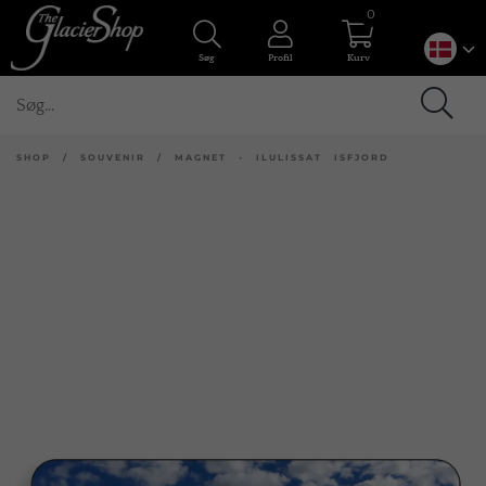
0
Søg
Profil
Kurv
SHOP
/
SOUVENIR
/
MAGNET - ILULISSAT ISFJORD