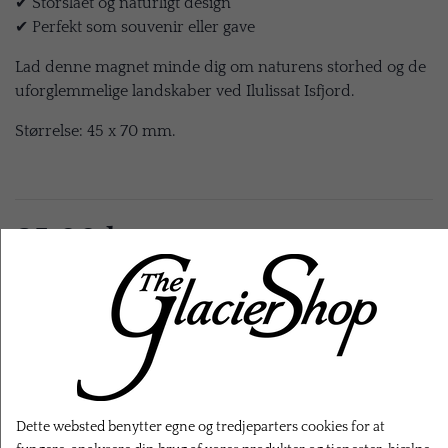
✔ Storslået og naturligt design
✔ Perfekt som souvenir eller gave
Lad denne magnet minde dig om naturens storhed og de
uforglemmelige landskaber ved Ilulissat Isfjord.
Størrelse: 45 x 70 mm.
25,00 kr.
EKSL. FRAGT
LÆG I KURV
Dette websted benytter egne og tredjeparters cookies for at