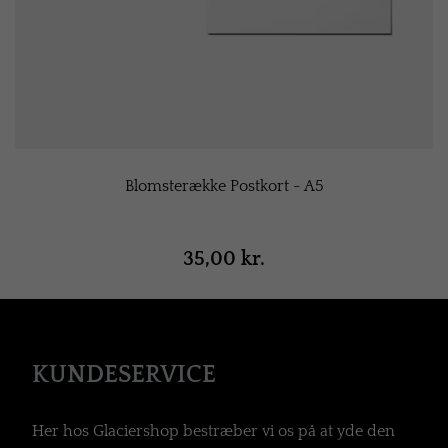
Blomsterække Postkort - A5
35,00 kr.
KUNDESERVICE
Her hos Glaciershop bestræber vi os på at yde den