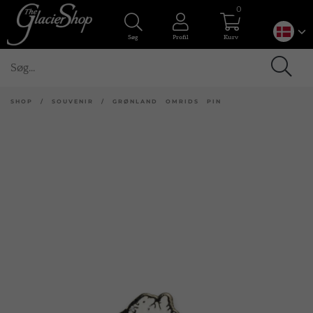
0
Søg
Profil
Kurv
SHOP
/
SOUVENIR
/
GRØNLAND OMRIDS PIN