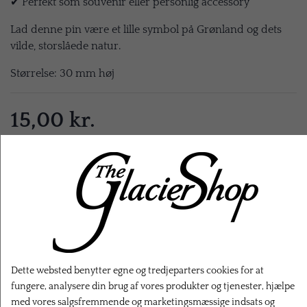
✔ Perfekt som souvenir eller personlig accessory
Lad denne pin være et lille symbol på Grønland og dets
vilde, storslåede natur.
Størrelse: 30 mm høj
15,00 kr.
EKSL. FRAGT
LÆG I KURV
Dette websted benytter egne og tredjeparters cookies for at
fungere, analysere din brug af vores produkter og tjenester, hjælpe
med vores salgsfremmende og marketingsmæssige indsats og